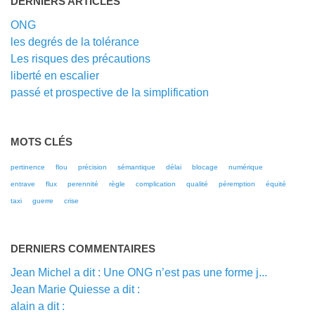
DERNIERS ARTICLES
ONG
les degrés de la tolérance
Les risques des précautions
liberté en escalier
passé et prospective de la simplification
MOTS CLÉS
pertinence
flou
précision
sémantique
délai
blocage
numérique
entrave
flux
perennité
règle
complication
qualité
péremption
équité
taxi
guerre
crise
DERNIERS COMMENTAIRES
Jean Michel a dit : Une ONG n’est pas une forme j...
Jean Marie Quiesse a dit :
alain a dit :