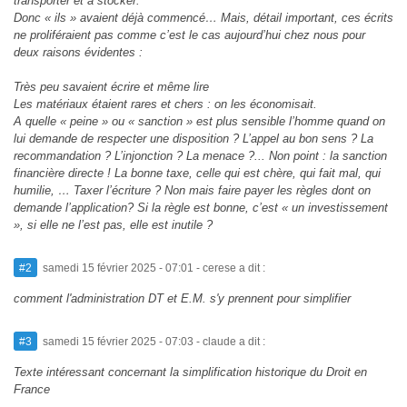
transporter et à stocker.
Donc « ils » avaient déjà commencé… Mais, détail important, ces écrits
ne proliféraient pas comme c’est le cas aujourd’hui chez nous pour
deux raisons évidentes :
Très peu savaient écrire et même lire
Les matériaux étaient rares et chers : on les économisait.
A quelle « peine » ou « sanction » est plus sensible l’homme quand on
lui demande de respecter une disposition ? L’appel au bon sens ? La
recommandation ? L’injonction ? La menace ?... Non point : la sanction
financière directe ! La bonne taxe, celle qui est chère, qui fait mal, qui
humilie, … Taxer l’écriture ? Non mais faire payer les règles dont on
demande l’application? Si la règle est bonne, c’est « un investissement
», si elle ne l’est pas, elle est inutile ?
#2
samedi 15 février 2025 - 07:01
- cerese a dit :
comment l'administration DT et E.M. s'y prennent pour simplifier
#3
samedi 15 février 2025 - 07:03
- claude a dit :
Texte intéressant concernant la simplification historique du Droit en
France