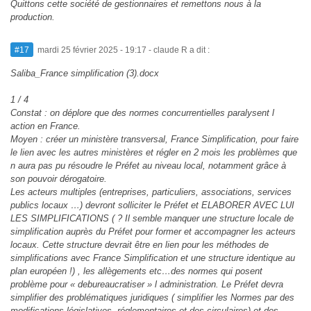
Quittons cette société de gestionnaires et remettons nous à la
production.
#17
mardi 25 février 2025 - 19:17
- claude R a dit :
Saliba_France simplification (3).docx
1 / 4
Constat : on déplore que des normes concurrentielles paralysent l
action en France.
Moyen : créer un ministère transversal, France Simplification, pour faire
le lien avec les autres ministères et régler en 2 mois les problèmes que
n aura pas pu résoudre le Préfet au niveau local, notamment grâce à
son pouvoir dérogatoire.
Les acteurs multiples (entreprises, particuliers, associations, services
publics locaux …) devront solliciter le Préfet et ELABORER AVEC LUI
LES SIMPLIFICATIONS ( ? Il semble manquer une structure locale de
simplification auprès du Préfet pour former et accompagner les acteurs
locaux. Cette structure devrait être en lien pour les méthodes de
simplifications avec France Simplification et une structure identique au
plan européen !) , les allègements etc…des normes qui posent
problème pour « debureaucratiser » l administration. Le Préfet devra
simplifier des problématiques juridiques ( simplifier les Normes par des
modifications législatives, réglementaires et des circulaires) et des