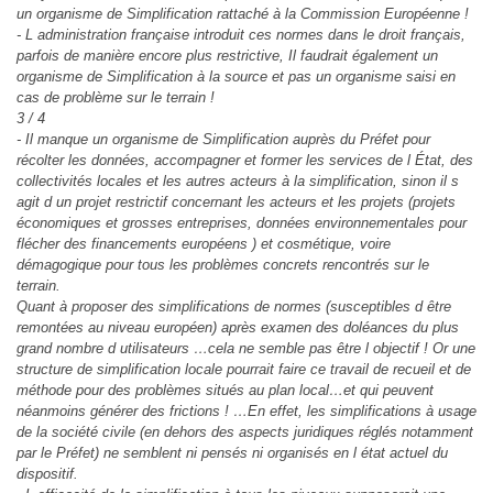
un organisme de Simplification rattaché à la Commission Européenne !
- L administration française introduit ces normes dans le droit français,
parfois de manière encore plus restrictive, Il faudrait également un
organisme de Simplification à la source et pas un organisme saisi en
cas de problème sur le terrain !
3 / 4
- Il manque un organisme de Simplification auprès du Préfet pour
récolter les données, accompagner et former les services de l État, des
collectivités locales et les autres acteurs à la simplification, sinon il s
agit d un projet restrictif concernant les acteurs et les projets (projets
économiques et grosses entreprises, données environnementales pour
flécher des financements européens ) et cosmétique, voire
démagogique pour tous les problèmes concrets rencontrés sur le
terrain.
Quant à proposer des simplifications de normes (susceptibles d être
remontées au niveau européen) après examen des doléances du plus
grand nombre d utilisateurs …cela ne semble pas être l objectif ! Or une
structure de simplification locale pourrait faire ce travail de recueil et de
méthode pour des problèmes situés au plan local…et qui peuvent
néanmoins générer des frictions ! …En effet, les simplifications à usage
de la société civile (en dehors des aspects juridiques réglés notamment
par le Préfet) ne semblent ni pensés ni organisés en l état actuel du
dispositif.