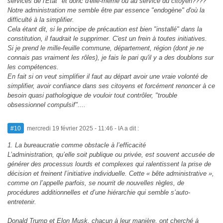
services de l'Etat" et donc d'elle-même ou au service du citoyen????
Notre administration me semble être par essence "endogène" d'où la
difficulté à la simplifier.
Cela étant dit, si le principe de précaution est bien "installé" dans la
constitution, il faudrait le supprimer. C'est un frein à toutes initiatives.
Si je prend le mille-feuille commune, département, région (dont je ne
connais pas vraiment les rôles), je fais le pari qu'il y a des doublons sur
les compétences.
En fait si on veut simplifier il faut au départ avoir une vraie volonté de
simplifier, avoir confiance dans ses citoyens et forcément renoncer à ce
besoin quasi pathologique de vouloir tout contrôler, "trouble
obsessionnel compulsif"....
#10
mercredi 19 février 2025 - 11:46
- IA a dit :
1. La bureaucratie comme obstacle à l’efficacité
L’administration, qu’elle soit publique ou privée, est souvent accusée de
générer des processus lourds et complexes qui ralentissent la prise de
décision et freinent l’initiative individuelle. Cette « bête administrative »,
comme on l’appelle parfois, se nourrit de nouvelles règles, de
procédures additionnelles et d’une hiérarchie qui semble s’auto-
entretenir.
Donald Trump et Elon Musk, chacun à leur manière, ont cherché à