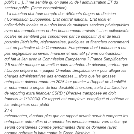
publics …). Il me semble qu on parle ici de l administration ET du
secteur public. (2eme contradiction).
· La situation doit tenir compte des différents étages de décision
( Commission Européenne, État central national, État local et
collectivités locales et au plan local de multiples services privés/publics
avec des compétences et des financements croisés !…Les collectivités
locales ne semblent pas concernées par ce dispositif ?) et de leurs
pouvoirs (législatifs, réglementaires, juridiques et financiers notamment)
…et en particulier de la Commission Européenne dont l influence n est
pas négligeable au niveau financier et normatif (3 ème contradiction :
qui fait le lien avec la Commission Européenne ? France Simplification
? Il semble manquer un maillon dans la chaîne de décision, surtout que
l Europe prépare un « paquet Omnibus Simplification » pour alléger les
charges administratives des entreprises….alors que les grosses
entreprises doivent rendre en 2025 leur premier « Rapport de durabilité
», notamment à propos de leur durabilité financière, suite à la Directive
de reporting extra financier CSRD ( Directive transposée en droit
français le 1/1/2024). Ce rapport est complexe, compliqué et coûteux et
les entreprises sont plutôt
2 / 4
mécontentes, d autant plus que ce rapport devrait servir à comparer les
entreprises entre elles et à orienter les investissements vers celles qui
seront considérées comme performantes dans ce domaine (avec
comme prétexte la lutte contre le Green Washing…).