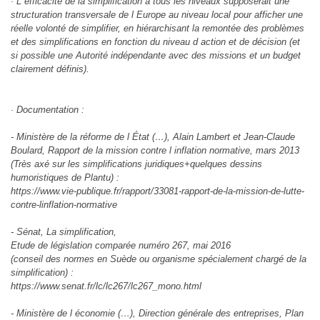
· L efficacité de la simplification à tous les niveaux supposerait une
structuration transversale de l Europe au niveau local pour afficher une
réelle volonté de simplifier, en hiérarchisant la remontée des problèmes
et des simplifications en fonction du niveau d action et de décision (et
si possible une Autorité indépendante avec des missions et un budget
clairement définis).
· Documentation :
- Ministère de la réforme de l État (…), Alain Lambert et Jean-Claude
Boulard, Rapport de la mission contre l inflation normative, mars 2013
(Très axé sur les simplifications juridiques+quelques dessins
humoristiques de Plantu) :
https://www.vie-publique.fr/rapport/33081-rapport-de-la-mission-de-lutte-
contre-linflation-normative
- Sénat, La simplification,
Etude de législation comparée numéro 267, mai 2016
(conseil des normes en Suède ou organisme spécialement chargé de la
simplification) :
https://www.senat.fr/lc/lc267/lc267_mono.html
- Ministère de l économie (…), Direction générale des entreprises, Plan