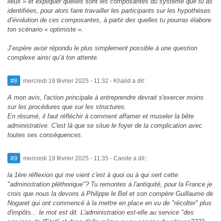
lieux » et expliquer quelles sont les composantes du système que tu as
identifiées, pour alors faire travailler les participants sur les hypothèses
d’évolution de ces composantes, à partir des quelles tu pourras élabore
ton scénario « optimiste ».
J’espère avoir répondu le plus simplement possible à une question
complexe ainsi qu’à ton attente.
#8
mercredi 19 février 2025 - 11:32
- Khalid a dit :
A mon avis, l'action principale à entreprendre devrait s'exercer moins
sur les procédures que sur les structures.
En résumé, il faut réfléchir à comment affamer et museler la bête
administrative. C'est là que se situe le foyer de la complication avec
toutes ses conséquences.
#9
mercredi 19 février 2025 - 11:35
- Carole a dit :
la 1ère réflexion qui me vient c'est à quoi ou à qui sert cette
"administration pléthorique"? Tu remontes à l'antiquité, pour la France je
crois que nous la devons à Philippe le Bel et son compère Guillaume de
Nogaret qui ont commencé à la mettre en place en vu de "récolter" plus
d'impôts... le mot est dit. L'administration est-elle au service "des