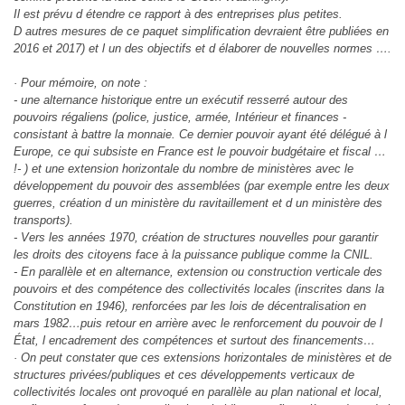
Il est prévu d étendre ce rapport à des entreprises plus petites.
D autres mesures de ce paquet simplification devraient être publiées en
2016 et 2017) et l un des objectifs et d élaborer de nouvelles normes ….
· Pour mémoire, on note :
- une alternance historique entre un exécutif resserré autour des
pouvoirs régaliens (police, justice, armée, Intérieur et finances -
consistant à battre la monnaie. Ce dernier pouvoir ayant été délégué à l
Europe, ce qui subsiste en France est le pouvoir budgétaire et fiscal …
!- ) et une extension horizontale du nombre de ministères avec le
développement du pouvoir des assemblées (par exemple entre les deux
guerres, création d un ministère du ravitaillement et d un ministère des
transports).
- Vers les années 1970, création de structures nouvelles pour garantir
les droits des citoyens face à la puissance publique comme la CNIL.
- En parallèle et en alternance, extension ou construction verticale des
pouvoirs et des compétence des collectivités locales (inscrites dans la
Constitution en 1946), renforcées par les lois de décentralisation en
mars 1982…puis retour en arrière avec le renforcement du pouvoir de l
État, l encadrement des compétences et surtout des financements…
· On peut constater que ces extensions horizontales de ministères et de
structures privées/publiques et ces développements verticaux de
collectivités locales ont provoqué en parallèle au plan national et local,