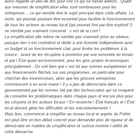
aussi regardé un peu de doc pour voir ce qui se faisait ailleurs...Quant
aux mesures de simplification elles sont nombreuses pour les
entreprises ...ce qui semble être le sujet principal dans cette affaire. Le
reste, qui pourrait pourtant être essentiel pour faciliter le fonctionnement
de tous les acteurs au niveau local (qui pourrait finir par être explosif !)
ne semble pas vraiment concerné : c est de la com !
La simplification elle même ne semble pas vraiment prise au sérieux,
puisque rien n est centralisé et dédié à une Autorité indépendante avec
un budget et un fonctionnement clair, pour limiter les problèmes à la
source...avant de les récupérer à posteriori par une remontée du terrain
et par l État quasi exclusivement, pour les gros projets économiques
principalement...On voit bien que c est lié aux normes européennes et
aux financements fléchés sur ses programmes, en particulier pour
chercher des investisseurs, alors que les grosses entreprises
commencent à en avoir marre ! Il y a peu de démocratie dans ce
gouvernement par les normes fait par des technocrates qui se moquent
de connaître les problématiques dans chaque pays et encore plus pour
les citoyens et les acteurs locaux ! En revanche l État français et l État
local doivent gérer les difficultés et les mécontentements !
Mais bon, commencer à simplifier au niveau local et auprès du Préfet
est peut être un bon début concret pour demander plus de rigueur et de
démocratie en matière de simplification et surtout montrer l utilité de
cette démarche.