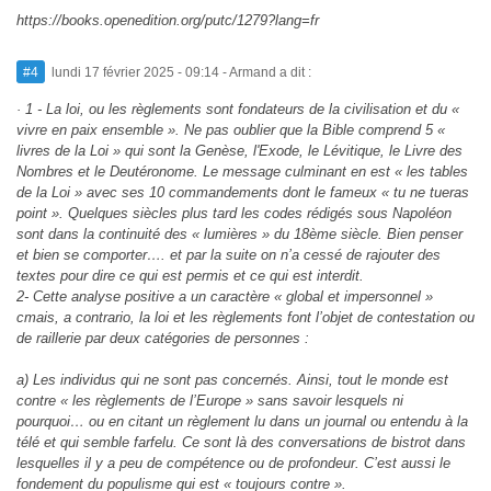
https://books.openedition.org/putc/1279?lang=fr
#4
lundi 17 février 2025 - 09:14
- Armand a dit :
· 1 - La loi, ou les règlements sont fondateurs de la civilisation et du «
vivre en paix ensemble ». Ne pas oublier que la Bible comprend 5 «
livres de la Loi » qui sont la Genèse, l'Exode, le Lévitique, le Livre des
Nombres et le Deutéronome. Le message culminant en est « les tables
de la Loi » avec ses 10 commandements dont le fameux « tu ne tueras
point ». Quelques siècles plus tard les codes rédigés sous Napoléon
sont dans la continuité des « lumières » du 18ème siècle. Bien penser
et bien se comporter…. et par la suite on n’a cessé de rajouter des
textes pour dire ce qui est permis et ce qui est interdit.
2- Cette analyse positive a un caractère « global et impersonnel »
cmais, a contrario, la loi et les règlements font l’objet de contestation ou
de raillerie par deux catégories de personnes :
a) Les individus qui ne sont pas concernés. Ainsi, tout le monde est
contre « les règlements de l’Europe » sans savoir lesquels ni
pourquoi… ou en citant un règlement lu dans un journal ou entendu à la
télé et qui semble farfelu. Ce sont là des conversations de bistrot dans
lesquelles il y a peu de compétence ou de profondeur. C’est aussi le
fondement du populisme qui est « toujours contre ».