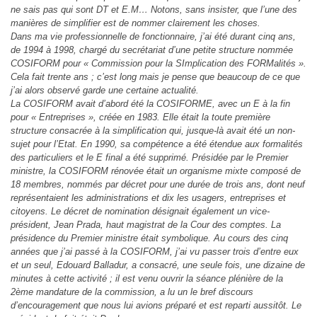
ne sais pas qui sont DT et E.M… Notons, sans insister, que l’une des
manières de simplifier est de nommer clairement les choses.
Dans ma vie professionnelle de fonctionnaire, j’ai été durant cinq ans,
de 1994 à 1998, chargé du secrétariat d’une petite structure nommée
COSIFORM pour « Commission pour la SImplication des FORMalités ».
Cela fait trente ans ; c’est long mais je pense que beaucoup de ce que
j’ai alors observé garde une certaine actualité.
La COSIFORM avait d’abord été la COSIFORME, avec un E à la fin
pour « Entreprises », créée en 1983. Elle était la toute première
structure consacrée à la simplification qui, jusque-là avait été un non-
sujet pour l’Etat. En 1990, sa compétence a été étendue aux formalités
des particuliers et le E final a été supprimé. Présidée par le Premier
ministre, la COSIFORM rénovée était un organisme mixte composé de
18 membres, nommés par décret pour une durée de trois ans, dont neuf
représentaient les administrations et dix les usagers, entreprises et
citoyens. Le décret de nomination désignait également un vice-
président, Jean Prada, haut magistrat de la Cour des comptes. La
présidence du Premier ministre était symbolique. Au cours des cinq
années que j’ai passé à la COSIFORM, j’ai vu passer trois d’entre eux
et un seul, Edouard Balladur, a consacré, une seule fois, une dizaine de
minutes à cette activité ; il est venu ouvrir la séance plénière de la
2ème mandature de la commission, a lu un le bref discours
d’encouragement que nous lui avions préparé et est reparti aussitôt. Le