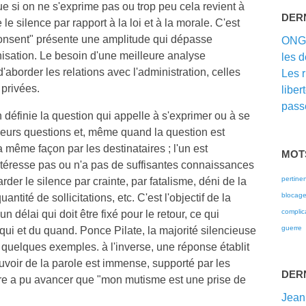
que si on ne s'exprime pas ou trop peu cela revient à
DER
e silence par rapport à la loi et à la morale. C'est
 consent" présente une amplitude qui dépasse
ON
isation. Le besoin d'une meilleure analyse
les d
aborder les relations avec l'administration, celles
Les 
 privées.
liber
passé
n définie la question qui appelle à s'exprimer ou à se
ieurs questions et, même quand la question est
a même façon par les destinataires ; l'un est
MOT
intéresse pas ou n'a pas de suffisantes connaissances
pertine
arder le silence par crainte, par fatalisme, déni de la
blocag
uantité de sollicitations, etc. C'est l'objectif de la
complic
n délai qui doit être fixé pour le retour, ce qui
guerre
qui et du quand. Ponce Pilate, la majorité silencieuse
t quelques exemples. à l'inverse, une réponse établit
uvoir de la parole est immense, supporté par les
DER
tre a pu avancer que "mon mutisme est une prise de
Jean