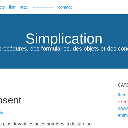
oto
lien
vrac
---------------
contact
Simplication
procédures, des formulaires, des objets et des con
CAT
théor
nsent
exem
new
ire
anim
 plus devant les actes horribles, a déclaré un