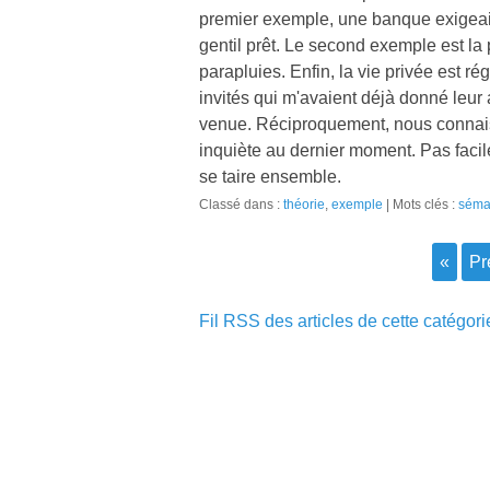
premier exemple, une banque exigeait
gentil prêt. Le second exemple est la
parapluies. Enfin, la vie privée est r
invités qui m'avaient déjà donné leur 
venue. Réciproquement, nous connaiss
inquiète au dernier moment. Pas facil
se taire ensemble.
Classé dans :
théorie
,
exemple
Mots clés :
séma
«
p
Fil RSS des articles de cette catégori