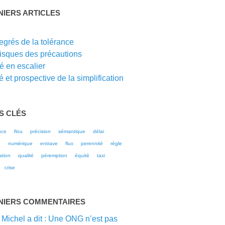
NIERS ARTICLES
G
egrés de la tolérance
risques des précautions
té en escalier
 et prospective de la simplification
S CLÉS
nce
flou
précision
sémantique
délai
e
numérique
entrave
flux
perennité
règle
ation
qualité
péremption
équité
taxi
crise
NIERS COMMENTAIRES
 Michel a dit : Une ONG n’est pas