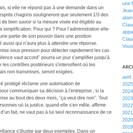
une f
ais, si elle ne répond pas à une demande dans un
Jean 
es esprits chagrins souligneront que seulement 1/3 des
alain 
 de bien savoir si la mesure visée est éligible au
Claud
la simplification. Pour qui ? Pour l’administration elle-
appar
ne partie de son pouvoir dans une position
Clau
é aussi qui n'aura plus à attendre une réponse.
Vous 
 mise sous pression pour détecter rapidement les cas
lence vaut accord" pourra un jour s'amplifier jusqu'à
les contrôles postérieurs s'intensifient où les
ARC
ais non transmises, seront exigées.
avril
rié protégé réclame une autorisation de
202
pour communiquer sa décision à l'entreprise ; si la
202
rise au bout des deux mois, "ça veut dire non". Tout
202
sonnes où la justice, quand elle s'en mêle, affirme
202
 d’un fait, ne vaut pas à lui seul reconnaissance de ce
202
202
201
nfiance s'illustre par deux exemples. Dans un