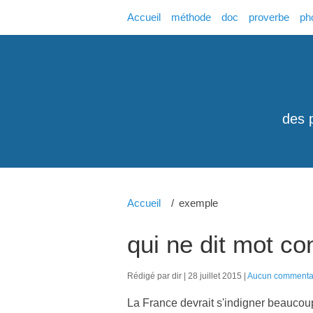
Accueil
méthode
doc
proverbe
ph
des 
Accueil
exemple
qui ne dit mot co
Rédigé par dir
28 juillet 2015
Aucun commenta
La France devrait s'indigner beaucoup