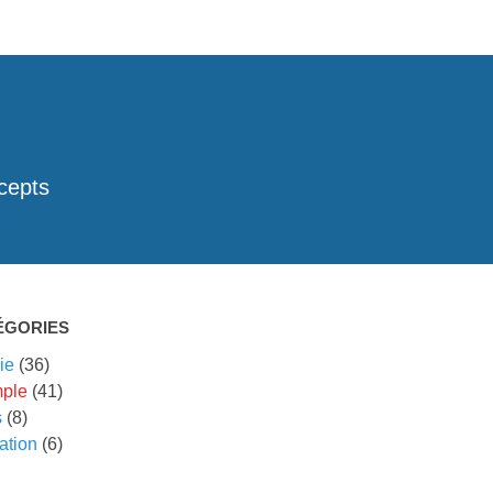
cepts
ÉGORIES
ie
(36)
ple
(41)
s
(8)
ation
(6)