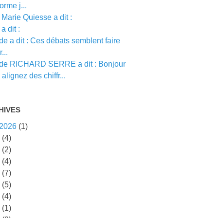
orme j...
Marie Quiesse a dit :
a dit :
e a dit : Ces débats semblent faire
...
de RICHARD SERRE a dit : Bonjour
alignez des chiffr...
HIVES
 2026
(1)
5
(4)
4
(2)
3
(4)
2
(7)
1
(5)
0
(4)
9
(1)