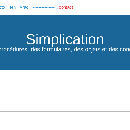
oto
lien
vrac
---------------
contact
Simplication
procédures, des formulaires, des objets et des con