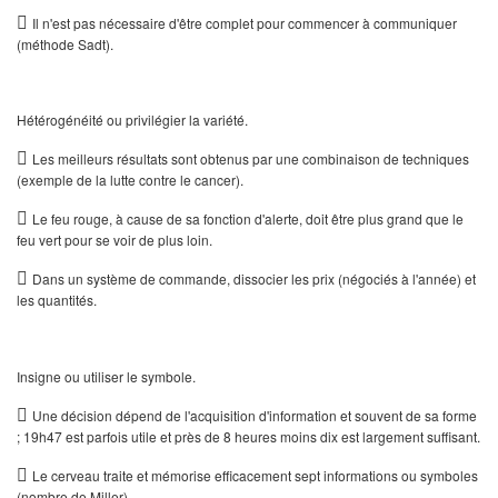

Il n'est pas nécessaire d'être complet pour commencer à communiquer
(méthode Sadt).
Hétérogénéité ou privilégier la variété.

Les meilleurs résultats sont obtenus par une combinaison de techniques
(exemple de la lutte contre le cancer).

Le feu rouge, à cause de sa fonction d'alerte, doit être plus grand que le
feu vert pour se voir de plus loin.

Dans un système de commande, dissocier les prix (négociés à l'année) et
les quantités.
Insigne ou utiliser le symbole.

Une décision dépend de l'acquisition d'information et souvent de sa forme
; 19h47 est parfois utile et près de 8 heures moins dix est largement suffi­sant.

Le cerveau traite et mémorise efficacement sept informations ou symboles
(nombre de Miller).