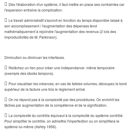

Dès l'élaboration d'un système, il faut mettre en place ses contraintes car
l'expansion entraîne la complication.

Le travail administratif s'accroît en fonction du temps disponible laissé à
son accomplissement / l'augmentation des dépenses tend
mathématiquement à rejoindre l'aug­mentation des revenus (2 lois des
improductivités de M. Parkinson).
Diminution ou diminuer les interfaces.

Relâchez un lien pour créer une indépendance- même temporaire
(exemple des stocks tampons).

Pour visualiser les créances, en cas de faibles volumes, découpez le bord
supérieur de la facture une fois le rè­glement arrivé.

On ne répond pas à la complexité par des procédures. On enrichit les
tâches par augmentation de la compétence et de la signification.

La com­plexité du contrôle équivaut à la complexité du système contrôlé.
Pour simplifier le contrôle, on admettra l'imperfection ou on simplifiera le
système lui-même (Ashby 1956).