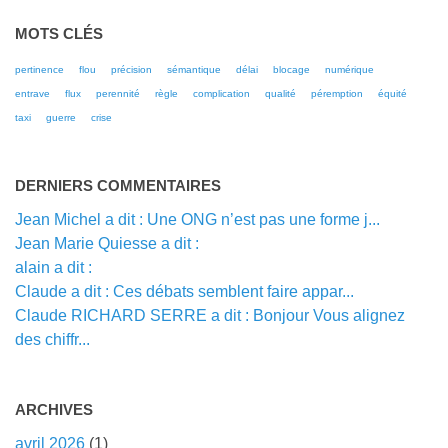
MOTS CLÉS
pertinence
flou
précision
sémantique
délai
blocage
numérique
entrave
flux
perennité
règle
complication
qualité
péremption
équité
taxi
guerre
crise
DERNIERS COMMENTAIRES
Jean Michel a dit : Une ONG n’est pas une forme j...
Jean Marie Quiesse a dit :
alain a dit :
Claude a dit : Ces débats semblent faire appar...
Claude RICHARD SERRE a dit : Bonjour Vous alignez
des chiffr...
ARCHIVES
avril 2026
(1)