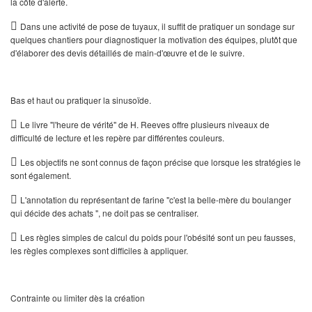
la côte d'alerte.

Dans une activité de pose de tuyaux, il suffit de pratiquer un sondage sur
quelques chantiers pour diagnostiquer la motivation des équipes, plutôt que
d'élaborer des devis dé­taillés de main-d'œuvre et de le suivre.
Bas et haut ou pratiquer la sinusoïde.

Le livre "l'heure de vérité" de H. Reeves offre plusieurs niveaux de
difficulté de lecture et les repère par différentes couleurs.

Les objectifs ne sont connus de façon précise que lorsque les stratégies le
sont également.

L'annotation du représentant de farine "c'est la belle-mère du boulanger
qui décide des achats ", ne doit pas se centraliser.

Les règles simples de calcul du poids pour l'obésité sont un peu fausses,
les règles complexes sont difficiles à appliquer.
Contrainte ou limiter dès la création