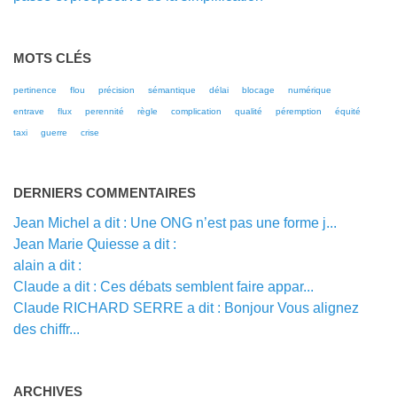
MOTS CLÉS
pertinence
flou
précision
sémantique
délai
blocage
numérique
entrave
flux
perennité
règle
complication
qualité
péremption
équité
taxi
guerre
crise
DERNIERS COMMENTAIRES
Jean Michel a dit : Une ONG n’est pas une forme j...
Jean Marie Quiesse a dit :
alain a dit :
Claude a dit : Ces débats semblent faire appar...
Claude RICHARD SERRE a dit : Bonjour Vous alignez
des chiffr...
ARCHIVES