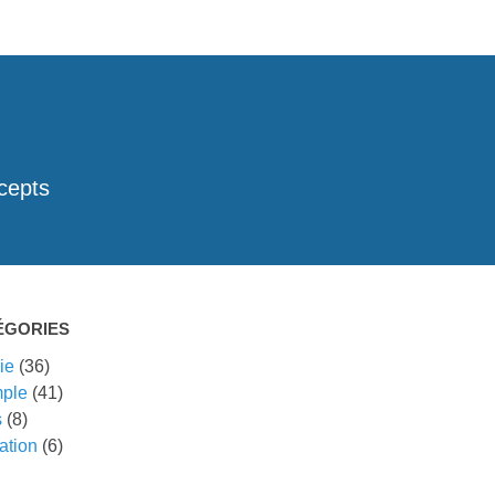
cepts
ÉGORIES
ie
(36)
ple
(41)
s
(8)
ation
(6)