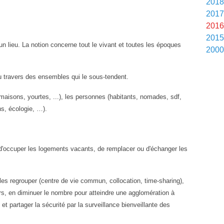
201
201
201
201
un lieu. La notion concerne tout le vivant et toutes les époques
200
au travers des ensembles qui le sous-tendent.
maisons, yourtes, ...), les personnes (habitants, nomades, sdf,
ns, écologie, …).
it d'occuper les logements vacants, de remplacer ou d'échanger les
les regrouper (centre de vie commun, collocation, time-sharing),
, en diminuer le nombre pour atteindre une agglomération à
et partager la sécurité par la surveillance bienveillante des