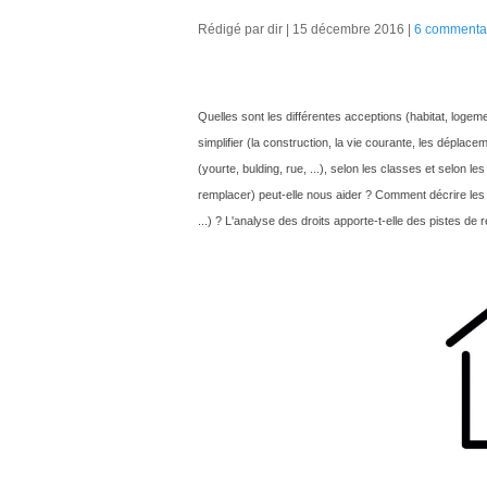
Rédigé par dir
15 décembre 2016
6 commenta
Quelles sont les différentes acceptions (habitat, logeme
simplifier (la construction, la vie courante, les déplace
(yourte, bulding, rue, ...), selon les classes et selon l
remplacer) peut-elle nous aider ? Comment décrire les re
...) ? L'analyse des droits apporte-t-elle des pistes de