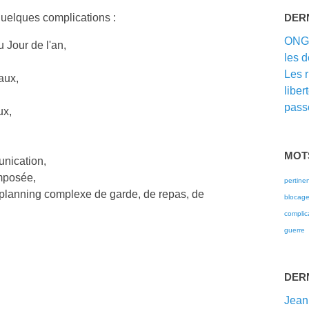
quelques complications :
DER
ON
u Jour de l'an,
les d
Les 
aux,
liber
passé
ux,
MOT
nication,
omposée,
pertine
p‌lanning complexe de garde, de repas, de
blocag
complic
guerre
DER
Jean