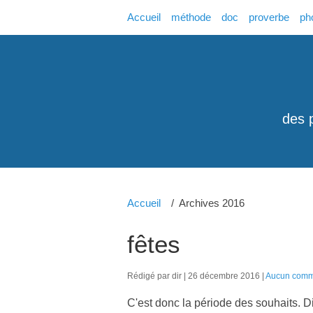
Accueil
méthode
doc
proverbe
ph
des 
Accueil
Archives 2016
fêtes
Rédigé par dir
26 décembre 2016
Aucun comm
C'est donc la période des souhaits. Dif