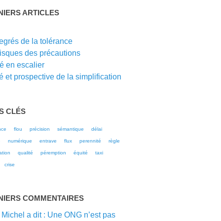
NIERS ARTICLES
G
egrés de la tolérance
risques des précautions
té en escalier
 et prospective de la simplification
S CLÉS
nce
flou
précision
sémantique
délai
e
numérique
entrave
flux
perennité
règle
ation
qualité
péremption
équité
taxi
crise
NIERS COMMENTAIRES
 Michel a dit : Une ONG n’est pas