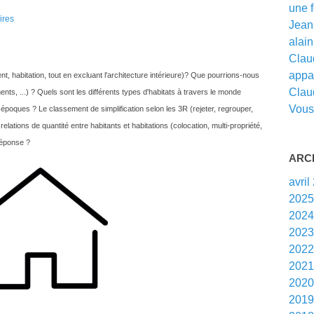
une f
ires
Jean 
alain 
Claud
appar
nt, habitation, tout en excluant l'architecture intérieure)? Que pourrions-nous
Clau
ments, ...) ? Quels sont les différents types d'habitats à travers le monde
Vous 
es époques ? Le classement de simplification selon les 3R (rejeter, regrouper,
lations de quantité entre habitants et habitations (colocation, multi-propriété,
 réponse ?
ARC
avril
202
202
202
202
202
202
201