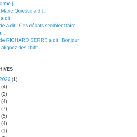
orme j...
Marie Quiesse a dit :
a dit :
e a dit : Ces débats semblent faire
...
de RICHARD SERRE a dit : Bonjour
alignez des chiffr...
HIVES
 2026
(1)
5
(4)
4
(2)
3
(4)
2
(7)
1
(5)
0
(4)
9
(1)