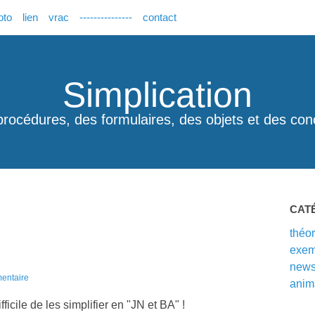
oto
lien
vrac
---------------
contact
Simplication
procédures, des formulaires, des objets et des con
CAT
théor
exem
new
entaire
anim
ficile de les simplifier en "JN et BA" !