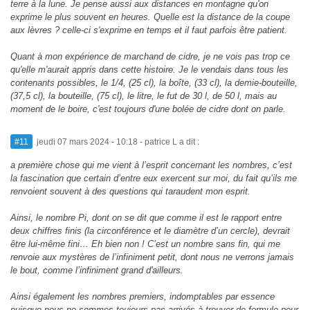
terre à la lune. Je pense aussi aux distances en montagne qu'on
exprime le plus souvent en heures. Quelle est la distance de la coupe
aux lèvres ? celle-ci s'exprime en temps et il faut parfois être patient.
Quant à mon expérience de marchand de cidre, je ne vois pas trop ce
qu'elle m'aurait appris dans cette histoire. Je le vendais dans tous les
contenants possibles, le 1/4, (25 cl), la boîte, (33 cl), la demie-bouteille,
(37,5 cl), la bouteille, (75 cl), le litre, le fut de 30 l, de 50 l, mais au
moment de le boire, c'est toujours d'une bolée de cidre dont on parle.
#11
jeudi 07 mars 2024 - 10:18
- patrice L a dit :
a première chose qui me vient à l’esprit concernant les nombres, c’est
la fascination que certain d’entre eux exercent sur moi, du fait qu’ils me
renvoient souvent à des questions qui taraudent mon esprit.
Ainsi, le nombre Pi, dont on se dit que comme il est le rapport entre
deux chiffres finis (la circonférence et le diamètre d’un cercle), devrait
être lui-même fini… Eh bien non ! C’est un nombre sans fin, qui me
renvoie aux mystères de l’infiniment petit, dont nous ne verrons jamais
le bout, comme l’infiniment grand d'ailleurs.
Ainsi également les nombres premiers, indomptables par essence
puisque nous ne sommes toujours pas arrivés à trouver de formule pour