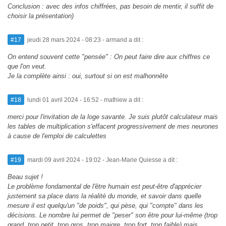
Conclusion : avec des infos chiffrées, pas besoin de mentir, il suffit de
choisir la présentation)
#17
jeudi 28 mars 2024 - 08:23
- armand a dit :
On entend souvent cette "pensée" : On peut faire dire aux chiffres ce
que l'on veut.
Je la complète ainsi : oui, surtout si on est malhonnête
#18
lundi 01 avril 2024 - 16:52
- mathiew a dit :
merci pour l'invitation de la loge savante. Je suis plutôt calculateur mais
les tables de multiplication s'effacent progressivement de mes neurones
à cause de l'emploi de calculettes
#19
mardi 09 avril 2024 - 19:02
- Jean-Marie Quiesse a dit :
Beau sujet !
Le problème fondamental de l'être humain est peut-être d'apprécier
justement sa place dans la réalité du monde, et savoir dans quelle
mesure il est quelqu'un "de poids", qui pèse, qui "compte" dans les
décisions. Le nombre lui permet de "peser" son être pour lui-même (trop
grand, trop petit, trop gros, trop maigre, trop fort, trop faible) mais