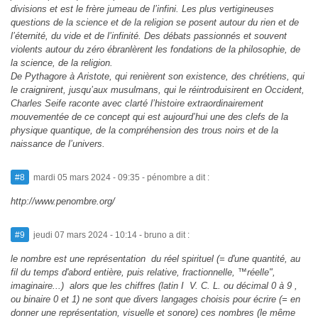
divisions et est le frère jumeau de l’infini. Les plus vertigineuses
questions de la science et de la religion se posent autour du rien et de
l’éternité, du vide et de l’infinité. Des débats passionnés et souvent
violents autour du zéro ébranlèrent les fondations de la philosophie, de
la science, de la religion.
De Pythagore à Aristote, qui renièrent son existence, des chrétiens, qui
le craignirent, jusqu’aux musulmans, qui le réintroduisirent en Occident,
Charles Seife raconte avec clarté l’histoire extraordinairement
mouvementée de ce concept qui est aujourd’hui une des clefs de la
physique quantique, de la compréhension des trous noirs et de la
naissance de l’univers.
#8
mardi 05 mars 2024 - 09:35
- pénombre a dit :
http://www.penombre.org/
#9
jeudi 07 mars 2024 - 10:14
- bruno a dit :
le nombre est une représentation du réel spirituel (= d'une quantité, au
fil du temps d'abord entière, puis relative, fractionnelle, ™réelle",
imaginaire...) alors que les chiffres (latin I V. C. L. ou décimal 0 à 9 ,
ou binaire 0 et 1) ne sont que divers langages choisis pour écrire (= en
donner une représentation, visuelle et sonore) ces nombres (le même