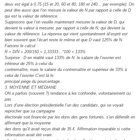
deux est égal à 0,75 (15 et 20, 60 et 80, 180 et 240… par exemple). On
peut dire aussi que l’on mesure la valeur de N par rapport à celle de D
qui est la valeur de référence.
Supposons que l’on veuille maintenant mesurer la valeur de D, qui
devient la valeur à mesurer, par rapport à celle de N, qui devient la
valeur de référence. La réponse qui vient spontanément àl’esprit est
bien souvent que l’écart reste le même et que D vaut 125% de N.
Faisons le calcul :
R = D/N = 200/150 = 1,33333…*100 = 133%
Surprise : D en réalité vaut 133% de N. le salaire de l’ouvrier est
inférieur de 25% à celui du
contremaître, mais le salaire du contremaître et supérieur de 33% à
celui de l’ouvrier C’est là le
principal piège du pourcentage..
3. MOYENNE ET MEDIANE
ON a parfois (souvent ?) tendance à les confondre, volontairement ou
pas.
Lors d’une élection présidentielle l’un des candidats, qui se voyait
reprocher que sa campagne
électorale soit financée par les dons des gens fortunés, s’en défendit en
affirmant que la moyenne
des dons qu’il avait reçus était de 35 €. Affirmation imparable si cette
information avait été vraie :