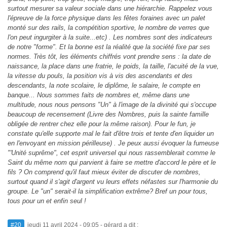
surtout mesurer sa valeur sociale dans une hiérarchie. Rappelez vous
l'épreuve de la force physique dans les fêtes foraines avec un palet
monté sur des rails, la compétition sportive, le nombre de verres que
l'on peut ingurgiter à la suite...etc) . Les nombres sont des indicateurs
de notre "forme". Et la bonne est la réalité que la société fixe par ses
normes. Très tôt, les éléments chiffrés vont prendre sens : la date de
naissance, la place dans une fratrie, le poids, la taille, l'acuité de la vue,
la vitesse du pouls, la position vis à vis des ascendants et des
descendants, la note scolaire, le diplôme, le salaire, le compte en
banque... Nous sommes faits de nombres et, même dans une
multitude, nous nous pensons "Un" à l'image de la divinité qui s'occupe
beaucoup de recensement (Livre des Nombres, puis la sainte famille
obligée de rentrer chez elle pour la même raison). Pour le fun, je
constate qu'elle supporte mal le fait d'être trois et tente d'en liquider un
en l'envoyant en mission périlleuse) . Je peux aussi évoquer la fumeuse
"'Unité suprême", cet esprit universel qui nous rassemblerait comme le
Saint du même nom qui parvient à faire se mettre d'accord le père et le
fils ? On comprend qu'il faut mieux éviter de discuter de nombres,
surtout quand il s'agit d'argent vu leurs effets néfastes sur l'harmonie du
groupe. Le "un" serait-il la simplification extrême? Bref un pour tous,
tous pour un et enfin seul !
#20
jeudi 11 avril 2024 - 09:05
- gérard a dit :