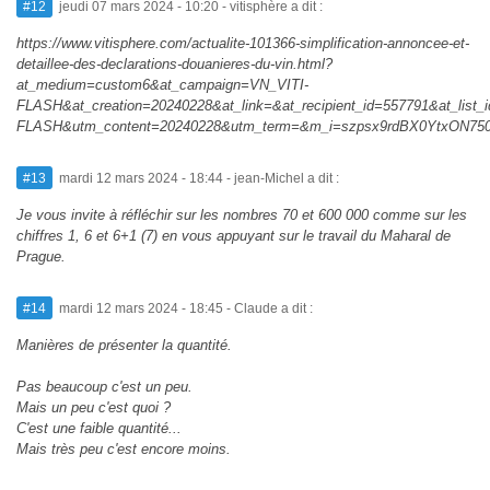
#12
jeudi 07 mars 2024 - 10:20
- vitisphère a dit :
https://www.vitisphere.com/actualite-101366-simplification-annoncee-et-
detaillee-des-declarations-douanieres-du-vin.html?
at_medium=custom6&at_campaign=VN_VITI-
FLASH&at_creation=20240228&at_link=&at_recipient_id=557791&at_li
FLASH&utm_content=20240228&utm_term=&m_i=szpsx9rdBX0YtxON7
#13
mardi 12 mars 2024 - 18:44
- jean-Michel a dit :
Je vous invite à réfléchir sur les nombres 70 et 600 000 comme sur les
chiffres 1, 6 et 6+1 (7) en vous appuyant sur le travail du Maharal de
Prague.
#14
mardi 12 mars 2024 - 18:45
- Claude a dit :
Manières de présenter la quantité.
Pas beaucoup c'est un peu.
Mais un peu c'est quoi ?
C'est une faible quantité...
Mais très peu c'est encore moins.