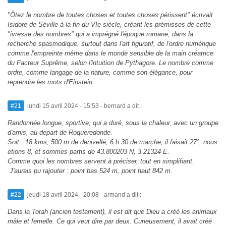
"Ôtez le nombre de toutes choses et toutes choses périssent" écrivait
Isidore de Séville à la fin du VIe siècle, créant les prémisses de cette
"ivresse des nombres" qui a imprégné l'époque romane, dans la
recherche spasmodique, surtout dans l'art figuratif, de l'ordre numérique
comme l'empreinte même dans le monde sensible de la main créatrice
du Facteur Suprême, selon l'intuition de Pythagore. Le nombre comme
ordre, comme langage de la nature, comme son élégance, pour
reprendre les mots d'Einstein.
#21
lundi 15 avril 2024 - 15:53
- bernard a dit :
Randonnée longue, sportive, qui a duré, sous la chaleur, avec un groupe
d'amis, au depart de Roqueredonde.
Soit : 18 kms, 500 m de denivellé, 6 h 30 de marche, il faisait 27°, nous
etions 8, et sommes partis de 43.800203 N, 3.21324 E.
Comme quoi les nombres servent à préciser, tout en simplifiant.
J'aurais pu rajouter : point bas 524 m, point haut 842 m.
#22
jeudi 18 avril 2024 - 20:08
- armand a dit :
Dans la Torah (ancien testament), il est dit que Dieu a créé les animaux
mâle et femelle. Ce qui veut dire par deux. Curieusement, il avait créé