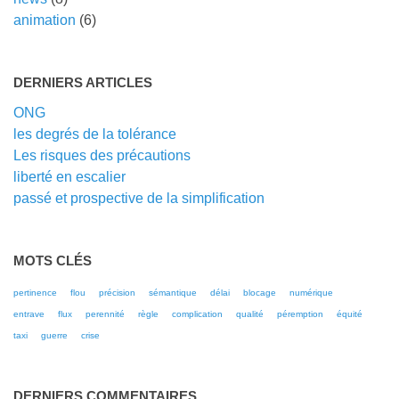
animation
(6)
DERNIERS ARTICLES
ONG
les degrés de la tolérance
Les risques des précautions
liberté en escalier
passé et prospective de la simplification
MOTS CLÉS
pertinence
flou
précision
sémantique
délai
blocage
numérique
entrave
flux
perennité
règle
complication
qualité
péremption
équité
taxi
guerre
crise
DERNIERS COMMENTAIRES