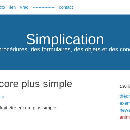
oto
lien
vrac
---------------
contact
Simplication
procédures, des formulaires, des objets et des con
ncore plus simple
CAT
théor
ire
exem
rait être encore plus simple
new
anim