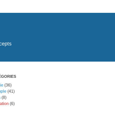
cepts
ÉGORIES
ie
(36)
ple
(41)
s
(8)
ation
(6)