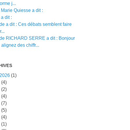
orme j...
Marie Quiesse a dit :
a dit :
e a dit : Ces débats semblent faire
...
de RICHARD SERRE a dit : Bonjour
alignez des chiffr...
HIVES
 2026
(1)
5
(4)
4
(2)
3
(4)
2
(7)
1
(5)
0
(4)
9
(1)