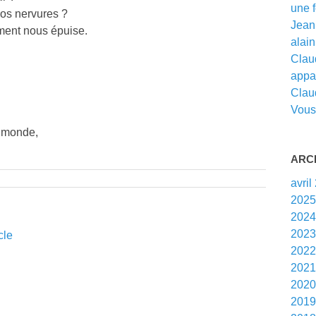
une f
os nervures ?
Jean 
iment nous épuise.
alain 
Claud
appar
Clau
Vous 
u monde,
ARC
avril
202
202
202
cle
202
202
202
201