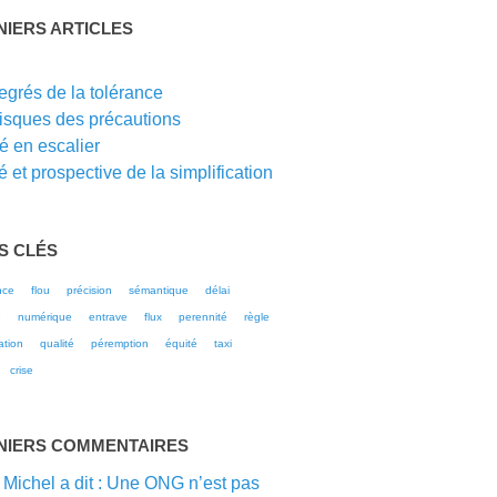
NIERS ARTICLES
G
egrés de la tolérance
risques des précautions
té en escalier
 et prospective de la simplification
S CLÉS
nce
flou
précision
sémantique
délai
e
numérique
entrave
flux
perennité
règle
ation
qualité
péremption
équité
taxi
crise
NIERS COMMENTAIRES
 Michel a dit : Une ONG n’est pas