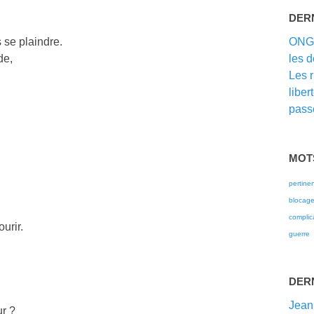
DER
 se plaindre.
ON
de,
les d
Les 
liber
passé
MOT
pertine
blocag
complic
urir.
guerre
DER
Jean
ur ?