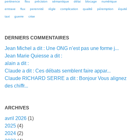
pertinence
flou
précision
sémantique
délai
blocage
numérique
entrave
flux
perennité
règle
complication
qualité
péremption
équité
taxi
guerre
crise
DERNIERS COMMENTAIRES
Jean Michel a dit : Une ONG n’est pas une forme j...
Jean Marie Quiesse a dit :
alain a dit :
Claude a dit : Ces débats semblent faire appar...
Claude RICHARD SERRE a dit : Bonjour Vous alignez
des chiffr...
ARCHIVES
avril 2026
(1)
2025
(4)
2024
(2)